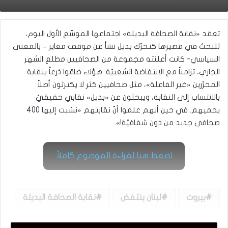
تعقد «نقابة الصحافة البديلة» اجتماعها الموسّع الأول اليوم،
للبحث في مصيرها كتحرّك بديل نشأ عن موقف مغاير – بالمعنى
السياسي- كانت أعلنته مجموعة من الصحافيين مطلع الشهر
الجاري، تزامناً مع الانتفاضة الشعبيّة. هؤلاء ضاقوا ذرعاً بنقابة
المحرّرين «غير الفاعلة»، مثل صحافيين كثر لا يكترثون أصلاً
بالانتساب إلى النقابة، ويبحثون عن «بديل» نقابي حقيقيّ
يحميهم. في حين أنهم علموا أنّ نقابتهم «نسّبت إليها 400
صحافي جديد من دون شفافيّة!».
اضغط هنا لقراءة الموضوع كاملاً
بيروت
لبنان ينتفض
نقابة الصحافة البديلة