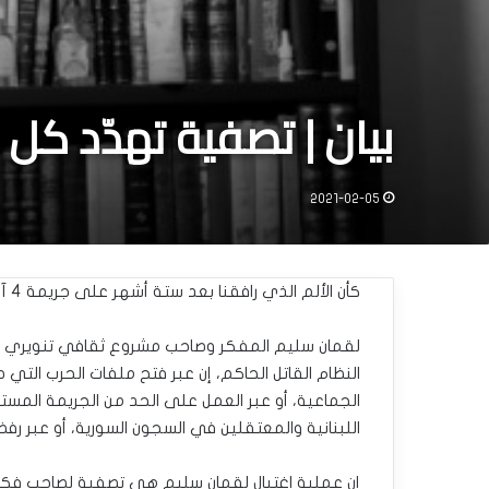
بيان | تصفية تهدّد كل 
2021-02-05
كأن الألم الذي رافقنا بعد ستة أشهر على جريمة 4 آب لا يكفي، ليُستكمل المشهد الدموي باغتيال لقمان سليم.
لقمان سليم المفكر وصاحب مشروع ثقافي تنويري وال
النظام القاتل الحاكم، إن عبر فتح ملفات الحرب التي 
الجماعية، أو عبر العمل على الحد من الجريمة المس
اللبنانية والمعتقلين في السجون السورية، أو عبر رف
إن عملية اغتيال لقمان سليم هي تصفية لصاحب فكر ح