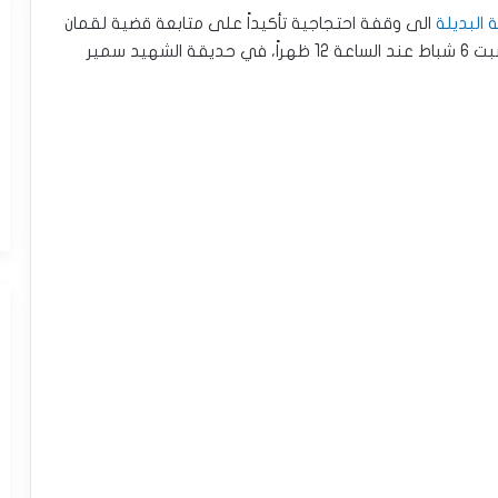
 البديلة
الى وقفة احتجاجية تأكيداً على متابعة قضية لقمان
سليم حتى محاسبة القتلة وتحقيق العدالة، غداً السبت 6 شباط عند الساعة 12 ظهراً، في حديقة الشهيد سمير