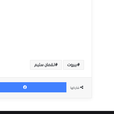
بيروت
لقمان سليم
شاركها