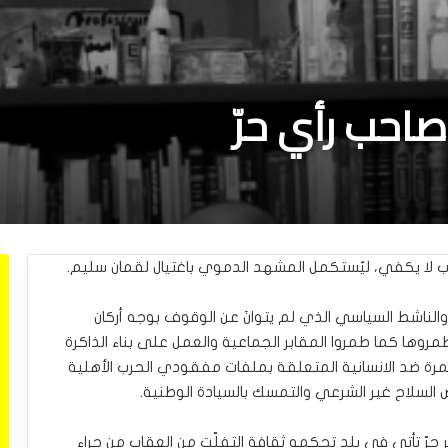
صاحب رأي حرّ
ناشط السياسي الذي لم يتوانَ عن الوقوف بوجه أركان
طمروها كما طمروا المقابر الجماعية والعمل على بناء الذاكرة
تمرة ضد الانسانية المتعلقة بملفات مفقودي الحرب الأهلية
ض السلاح غير الشرعي والتمسك بالسيادة الوطنية.
رّ تأتي في بلد تحكمه ثقافة التفلّت من العقاب من جراء