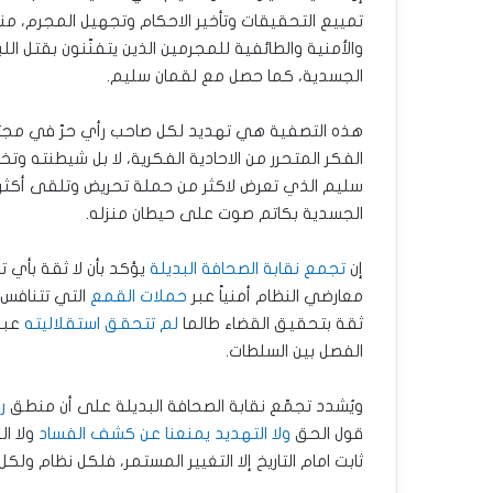
تمييع التحقيقات وتأخير الاحكام وتجهيل المجرم، منفذ
والأمنية والطائفية للمجرمين الذين يتفنّنون بقتل الل
الجسدية، كما حصل مع لقمان سليم.
هذه التصفية هي تهديد لكل صاحب رأي حرّ في مجتم
الفكر المتحرر من الاحادية الفكرية، لا بل شيطنته و
سليم الذي تعرض لاكثر من حملة تحريض وتلقى أكثر 
الجسدية بكاتم صوت على حيطان منزله.
إن
تجمع نقابة الصحافة البديلة
يؤكد بأن لا ثقة بأي
معارضي النظام أمنياً عبر
حملات القمع
التي تتنافس ع
ثقة بتحقيق القضاء طالما
لم تتحقق استقلاليته
عبر 
الفصل بين السلطات.
ويُشدد تجمّع نقابة الصحافة البديلة على أن منطق
ر
قول الحق
ولا التهديد يمنعنا عن كشف الفساد
ولا ا
ثابت امام التاريخ إلا التغيير المستمر، فلكل نظام ولك