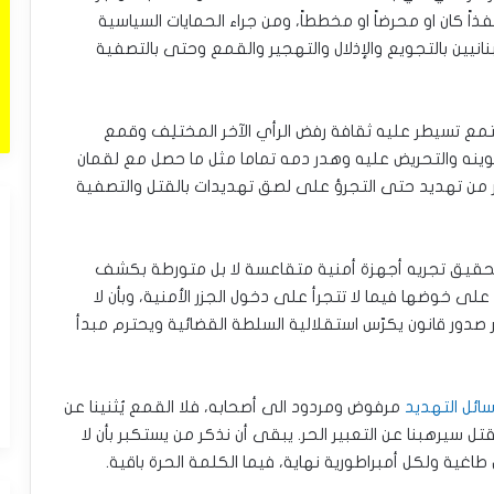
اً كان او محرضاً او مخططاً، ومن جراء الحمايات السياسية
بنانيين بالتجويع والإذلال والتهجير والقمع وحتى بالتصفية
ع تسيطر عليه ثقافة رفض الرأي الآخر المختلِف وقمع
تخوينه والتحريض عليه وهدر دمه تماما مثل ما حصل مع لقمان
من تهديد حتى التجرؤ على لصق تهديدات بالقتل والتصفية
 تحقيق تجريه أجهزة أمنية متقاعسة لا بل متورطة بكشف
لى خوضها فيما لا تتجرأ على دخول الجزر الأمنية، وبأن لا
صدور قانون يكرّس استقلالية السلطة القضائية ويحترم مبدأ
سائل التهديد
مرفوض ومردود الى أصحابه، فلا القمع يُثنينا عن
لقتل سيرهبنا عن التعبير الحر. يبقى أن نذكر من يستكبر بأن لا
ل طاغية ولكل أمبراطورية نهاية، فيما الكلمة الحرة باقية.