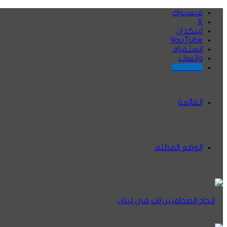
فيسبوك
‫X
لينكدإن
‫YouTube
انستقرام
واتساب
Threads
القائمة
الوضع المظلم