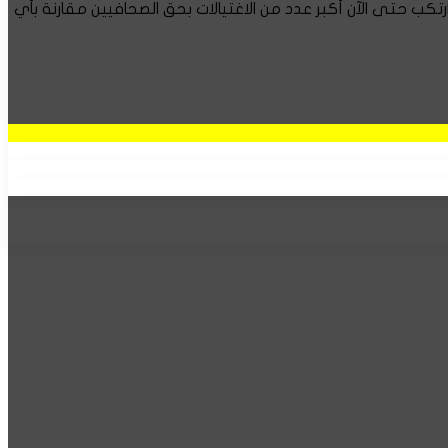
يلي ارتكب حتى الآن أكبر عدد من الاغتيالات بحق الصحافيين مقارنة بأي