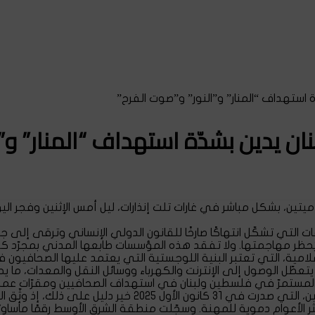
ة استهداف “المنار” و”النور” و”صوت الفرح”
ان يدين بشدّة استهداف “المنار” و”
لاميتين، بشكل مباشر في غارات تلت إنذارات، ليل أمس الإثنين وفجر 
 التي تشكّل انتهاكًا صارخًا للقانون الدولي الإنساني وترقى إلى جرا
 يُحظر مهاجمتها. ولا تفقد هذه المؤسسات طابعها المدني بمجرّد 
إعلامية، التي تعتبر البنية اللوجستية التي يعتمد عليها الصحافيون 
يتعطّل الوصول إلى الإنترنت والكهرباء ووسائل النقل والمعدات، ما
يلي المستمرّ في فلسطين ولبنان في استهداف الصحافيين ومقرّات ع