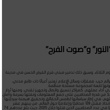
النور” و”صوت الفرح”
اليوم الثلاثاء. وسبق ذلك تدمير مبنى فرع القرض الحسن في مدينة
ئم حرب. فمقرّات وسائل الإعلام تعتبر أعيانًا ذات طابع مدني،
كونها تابعة لمجموعة مسلّحة منظّمة.
في أداء عملهم، كمراكز تنسيق واتصال وتجهيز تقني، ومنها تُدار
 يحدّ من قدرة الصحافيين على جمع المعلومات ونقلها بسرعة وأمان.
ملهم، في إطار سياساتها لطمس الحقائق وتحقيق هيمنة سرديّتها
في العدوان المتواصل منذ 7 أكتوبر. وأرقام الاتحاد الدولي للصحفيين، التي صدرت في 31 كانون الأول 2025 خير دليل على ذلك، إذ وثّق الاتحاد مقتل 128 صحافيًا وإعلاميًا حول العالم، من بينهم عشر
صحفيات، إضافة إلى تسع حالات وفاة عرضية، في عام اعتُبر من أكثر الأعوام دموية للمهنة. وسجّلت منطقة الشرق الأوسط رقمًا مأساويًا في عدد الصحافيين الذين قتلوا خلال 2025، حيث بلغ عددهم 74