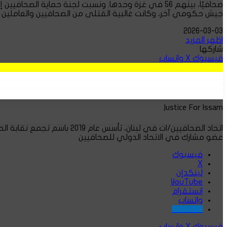
صحافيًا، بينهم 56 في غزة وحدها. ونسبت لجنة حماية ا
جيش حكومي آخر، وكانت غالبية القتلى من الصحافيين والعاملين
2026-03-03
اظهر المزيد
شاركها
فيسبوك
‫X
واتساب
Justice For Issam
اتحاد الصحافيين/ات في لبنان، تأسس عام ٢٠١٩ باسم تجمع نقابة الصحافة البديلة.
عضو مشارك في الاتحاد الدولي للصحافيين
فيسبوك
‫X
لينكدإن
‫YouTube
انستقرام
واتساب
Threads
فيسبوك
‫X
واتساب