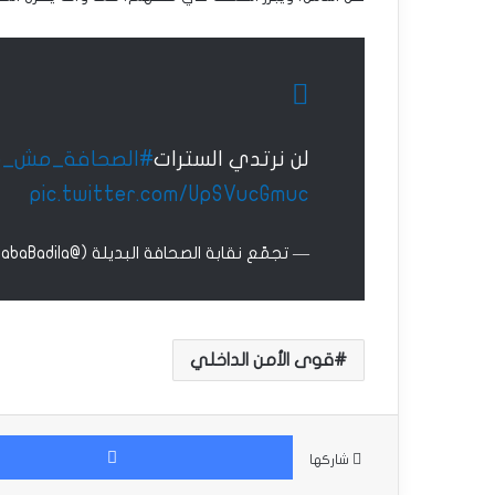
لن نرتدي السترات
#الصحافة_مش_م
pic.twitter.com/UpSVucGmuc
— تجمّع نقابة الصحافة البديلة (@NakabaBadila)
قوى الأمن الداخلي
شاركها