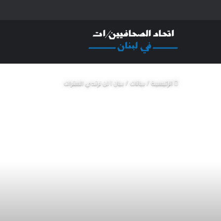
الرئيسية
/
بيانات
/
بيان | لن نرتدي السترات