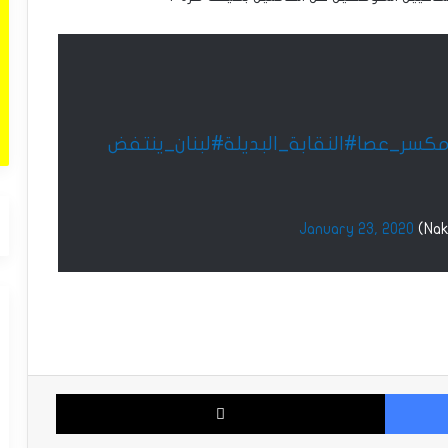
كسر_عصا
#النقابة_البديلة
#لبنان_ينتفض
January 23, 2020
فيسبوك
‫X