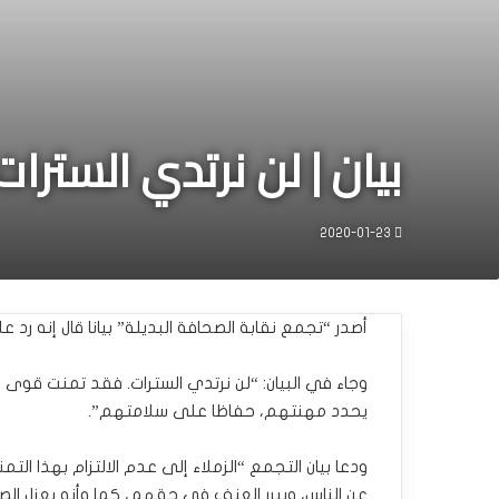
بيان | لن نرتدي السترات
2020-01-23
أصدر “تجمع نقابة الصحافة البديلة” بيانا قال إنه رد 
وجاء في البيان: “لن نرتدي السترات. فقد تمنت قوى ال
يحدد مهنتهم، حفاظا على سلامتهم”.
ودعا بيان التجمع “الزملاء إلى عدم الالتزام بهذا الت
عن الناس، ويبرر العنف في حقهم، كما وأنه يعزل الص