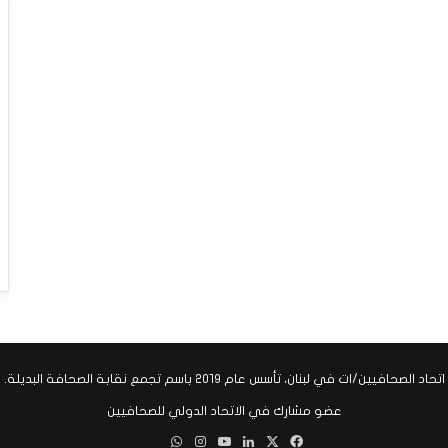
اتحاد الصحافيين/ات في لبنان، تأسس عام ٢٠١٩ باسم تجمع نقابة الصحافة البديلة.
عضو مشارك في الاتحاد الدولي للصحافيين
‫X
فيسبوك
لينكدإن
‫YouTube
انستقرام
واتساب
Threads