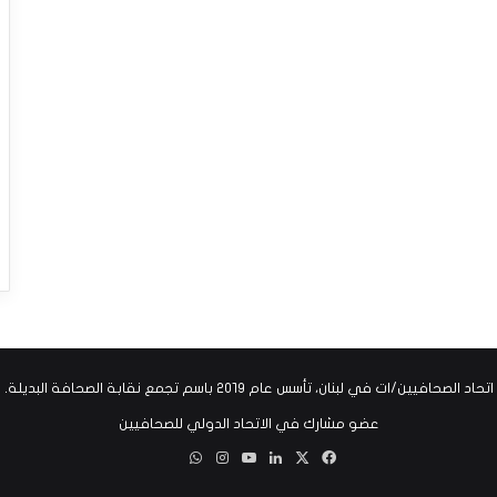
اتحاد الصحافيين/ات في لبنان، تأسس عام ٢٠١٩ باسم تجمع نقابة الصحافة البديلة.
عضو مشارك في الاتحاد الدولي للصحافيين
‫X
فيسبوك
لينكدإن
‫YouTube
انستقرام
واتساب
Threads