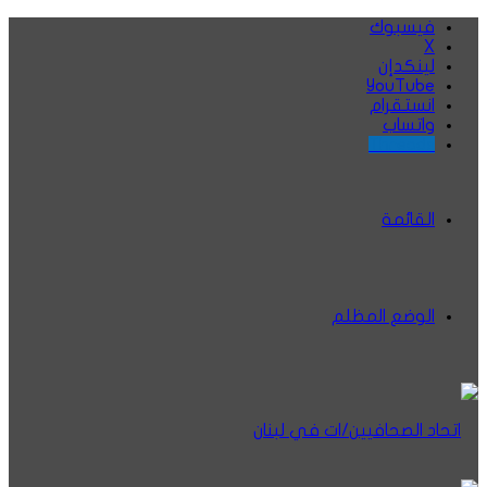
فيسبوك
‫X
لينكدإن
‫YouTube
انستقرام
واتساب
Threads
القائمة
الوضع المظلم