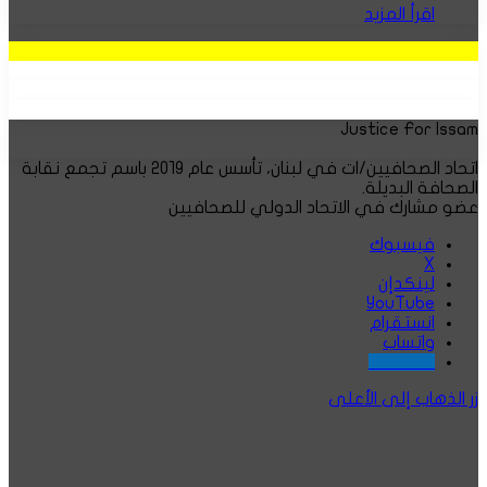
اقرأ المزيد
Justice For Issam
اتحاد الصحافيين/ات في لبنان، تأسس عام ٢٠١٩ باسم تجمع نقابة
الصحافة البديلة.
عضو مشارك في الاتحاد الدولي للصحافيين
فيسبوك
‫X
لينكدإن
‫YouTube
انستقرام
واتساب
Threads
زر الذهاب إلى الأعلى