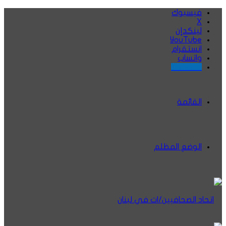
فيسبوك
‫X
لينكدإن
‫YouTube
انستقرام
واتساب
Threads
القائمة
الوضع المظلم