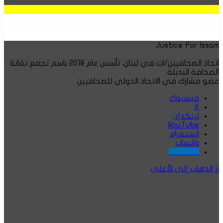
Justice For Issam
اتحاد الصحافيين/ات في لبنان، تأسس عام ٢٠١٩ باسم تجمع نقابة
الصحافة البديلة.
عضو مشارك في الاتحاد الدولي للصحافيين
فيسبوك
‫X
لينكدإن
‫YouTube
انستقرام
واتساب
Threads
زر الذهاب إلى الأعلى