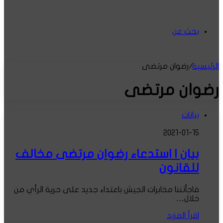
بحث عن
الرئيسية
/
رضوان مرتضى
رضوان مرتضى
بيانات
2021-01-15
بيان | استدعاء رضوان مرتضى مخالف
للقانون
فاجأتننا مخابرات الجيش باعتداء جديد على حرية الرأي من
خلال…
اقرأ المزيد