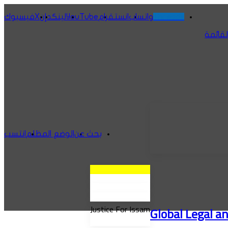
Threads
واتساب
انستقرام
‫YouTube
لينكدإن
‫X
فيسبوك
لقائمة
بحث عن
الوضع المظلم
انتسب
Justice For Issam
Global Legal a