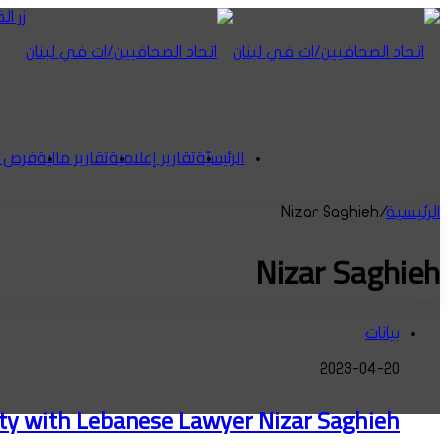
زر ا
الرئيسيّة
تقارير إعلامية
تقارير مالية
فرص ع
الرئيسية
/
Nizar Saghieh
Nizar Saghieh
بيانات
2023-04-20
ity with Lebanese Lawyer Nizar Saghieh