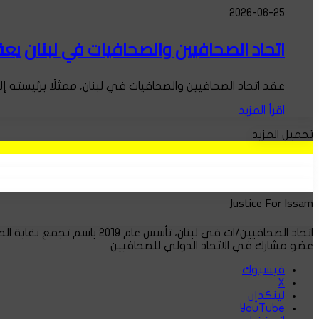
2026-06-25
اتحاد الصحافيين والصحافيات في لبنان يعق
عقد اتحاد الصحافيين والصحافيات في لبنان، ممثلًا برئيسته 
اقرأ المزيد
تحميل المزيد
Justice For Issam
اتحاد الصحافيين/ات في لبنان، تأسس عام ٢٠١٩ باسم تجمع نقابة الصحافة البديلة.
عضو مشارك في الاتحاد الدولي للصحافيين
فيسبوك
‫X
لينكدإن
‫YouTube