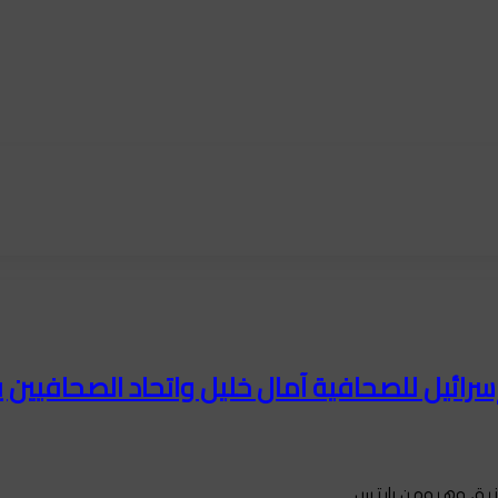
رائيل للصحافية آمال خليل واتحاد الصحافيين ي
ونية، وهيومن رايتس…