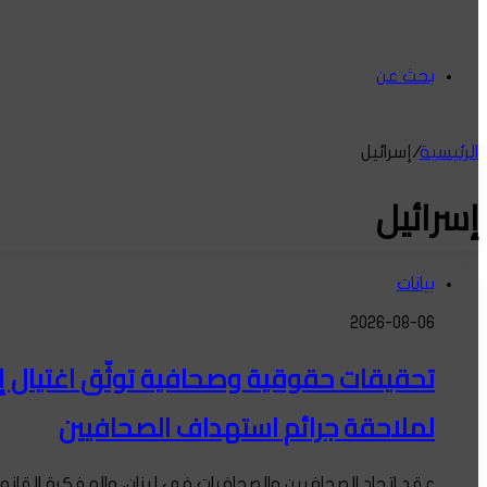
بحث عن
الرئيسية
/
إسرائيل
إسرائيل
بيانات
2026-08-06
تحقيقات حقوقية وصحافية توثّق اغتيال إس
لملاحقة جرائم استهداف الصحافيين
عقد اتحاد الصحافيين والصحافيات في لبنان، والمفكرة القان