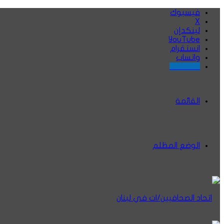
فيسبوك
‫X
لينكدإن
‫YouTube
انستقرام
واتساب
Threads
القائمة
الوضع المظلم